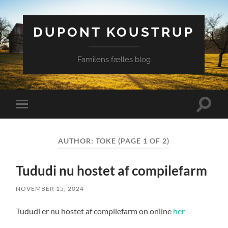
DUPONT KOUSTRUP
Familens fælles blog
Toggle
Toggle
search
mobile
field
menu
AUTHOR:
TOKE
(PAGE 1 OF 2)
Tududi nu hostet af compilefarm
NOVEMBER 15, 2024
Tududi er nu hostet af compilefarm on online
her